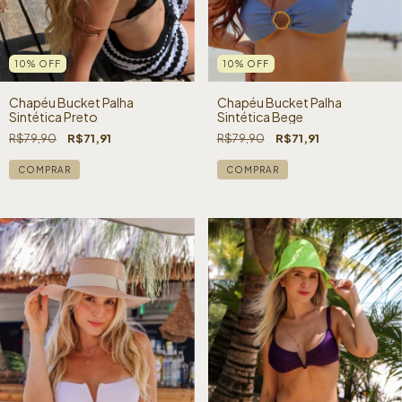
10
%
OFF
10
%
OFF
Chapéu Bucket Palha
Chapéu Bucket Palha
Sintética Preto
Sintética Bege
R$79,90
R$71,91
R$79,90
R$71,91