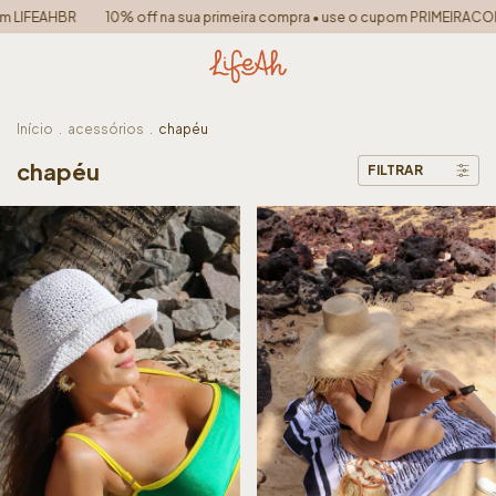
IFEAHBR
10% off na sua primeira compra • use o cupom PRIMEIRACOMPR
Início
.
acessórios
.
chapéu
chapéu
FILTRAR