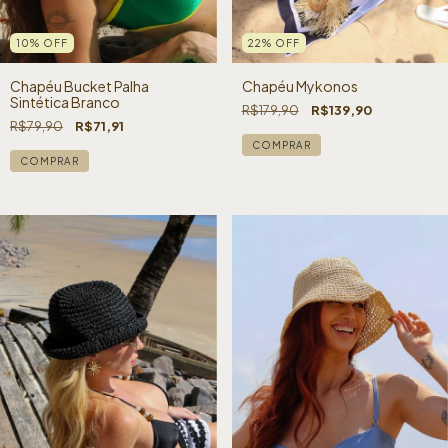
10
%
OFF
22
%
OFF
Chapéu Bucket Palha
Chapéu Mykonos
Sintética Branco
R$179,90
R$139,90
R$79,90
R$71,91