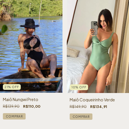
21
%
OFF
10
%
OFF
Maiô Nungwi Preto
Maiô Coqueirinho Verde
R$139,90
R$110,00
R$149,90
R$134,91
COMPRAR
COMPRAR