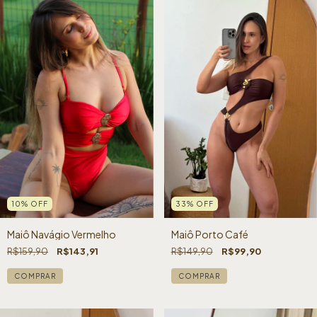
10
%
OFF
33
%
OFF
Maiô Navágio Vermelho
Maiô Porto Café
R$159,90
R$143,91
R$149,90
R$99,90
COMPRAR
COMPRAR