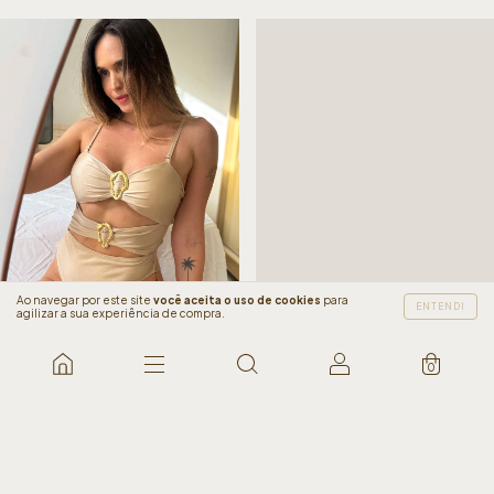
Ao navegar por este site
você aceita o uso de cookies
para
ENTENDI
agilizar a sua experiência de compra.
40
%
OFF
40
%
OFF
0
Maiô Eros Nude
Maiô Eros Rosa
R$149,90
R$89,90
R$149,90
R$89,90
COMPRAR
COMPRAR