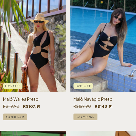
10
%
OFF
10
%
OFF
Maiô Wailea Preto
Maiô Navágio Preto
R$119,90
R$107,91
R$159,90
R$143,91
COMPRAR
COMPRAR