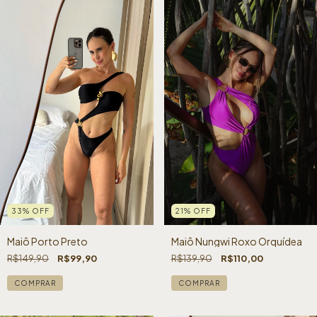
21
%
OFF
33
%
OFF
Maiô Nungwi Roxo Orquídea
Maiô Porto Preto
R$139,90
R$110,00
R$149,90
R$99,90
COMPRAR
COMPRAR