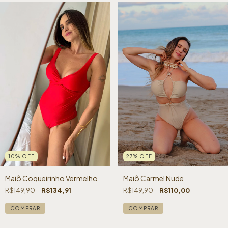
10
%
OFF
27
%
OFF
Maiô Coqueirinho Vermelho
Maiô Carmel Nude
R$149,90
R$134,91
R$149,90
R$110,00
COMPRAR
COMPRAR