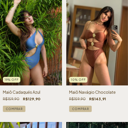
19
%
OFF
10
%
OFF
Maiô Cadaqués Azul
Maiô Navágio Chocolate
R$159,90
R$129,90
R$159,90
R$143,91
COMPRAR
COMPRAR