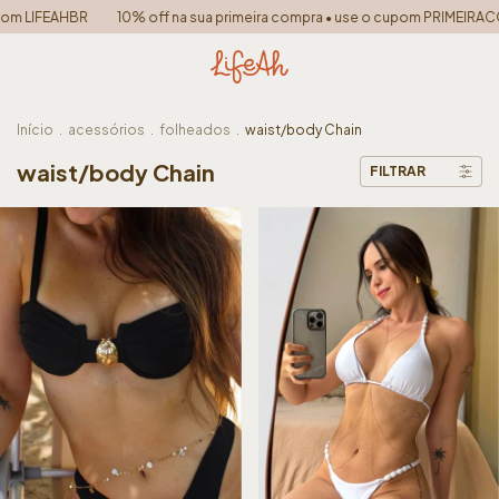
m LIFEAHBR
10% off na sua primeira compra • use o cupom PRIMEIRACO
Início
.
acessórios
.
folheados
.
waist/body Chain
waist/body Chain
FILTRAR