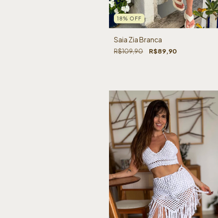
18
%
OFF
Saia Zia Branca
R$109,90
R$89,90