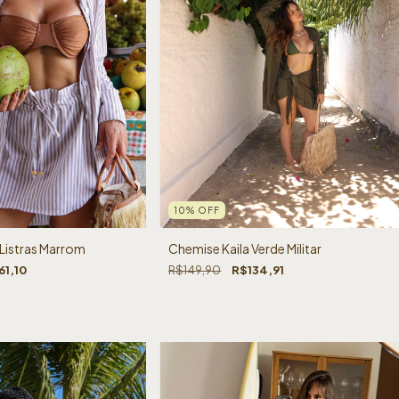
10
%
OFF
 Listras Marrom
Chemise Kaila Verde Militar
61,10
R$149,90
R$134,91