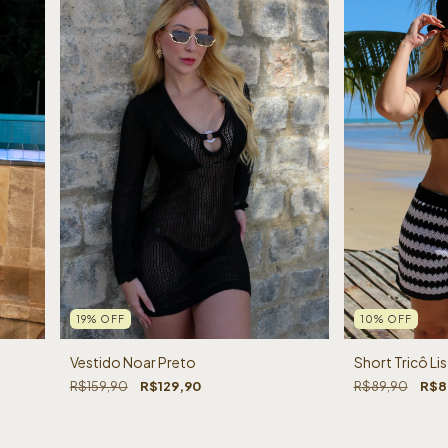
19
%
OFF
10
%
OFF
Vestido Noar Preto
Short Tricô Li
R$159,90
R$129,90
R$89,90
R$8