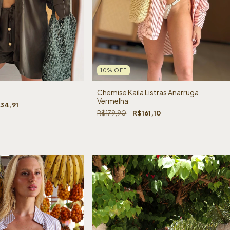
10
%
OFF
Chemise Kaila Listras Anarruga
Vermelha
34,91
R$179,90
R$161,10