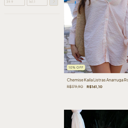
10
%
OFF
Chemise Kaila Listras Anarruga R
R$179,90
R$161,10