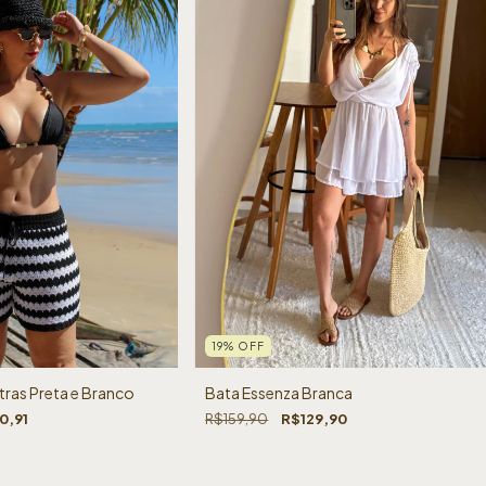
19
%
OFF
stras Preta e Branco
Bata Essenza Branca
0,91
R$159,90
R$129,90