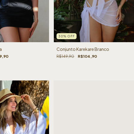
30
%
OFF
a
Conjunto Karekare Branco
9,90
R$149,90
R$104,90