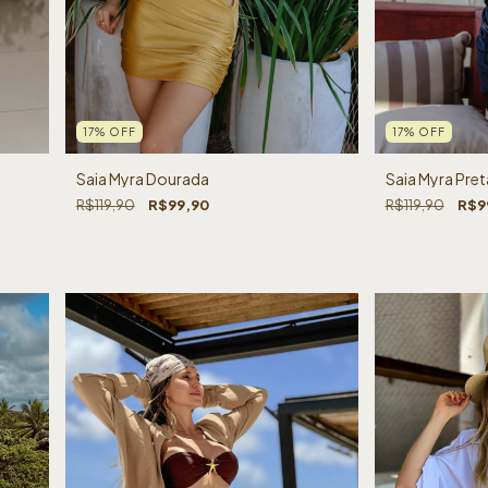
17
%
OFF
17
%
OFF
Saia Myra Dourada
Saia Myra Pret
R$119,90
R$99,90
R$119,90
R$9