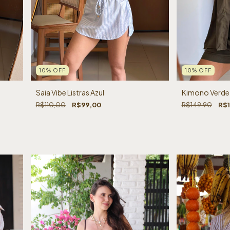
10
%
OFF
10
%
OFF
Kimono Verde
Saia Vibe Listras Azul
R$149,90
R$1
R$110,00
R$99,00