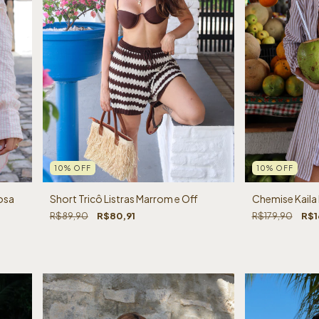
10
%
OFF
10
%
OFF
osa
Short Tricô Listras Marrom e Off
Chemise Kaila
R$89,90
R$80,91
R$179,90
R$1