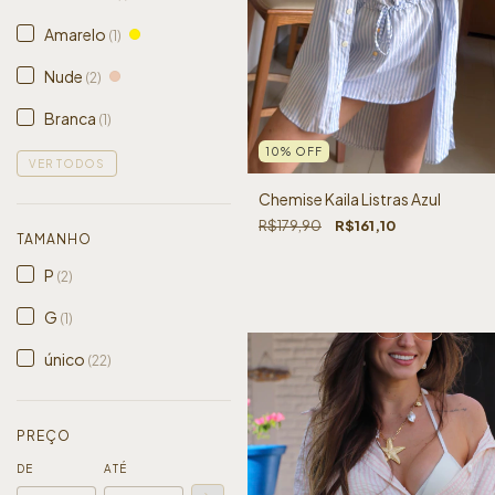
Amarelo
(1)
Nude
(2)
Branca
(1)
10
%
OFF
VER TODOS
Chemise Kaila Listras Azul
R$179,90
R$161,10
TAMANHO
P
(2)
G
(1)
único
(22)
PREÇO
DE
ATÉ