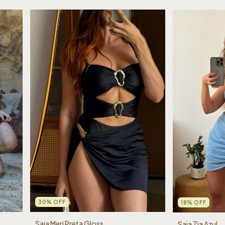
30
%
OFF
18
%
OFF
Saia Meri Preta Gloss
Saia Zia Azul