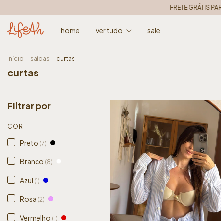
FRETE GRÁTIS PARA TODO O BRASIL • nas compras a part
home
ver tudo
sale
Início
.
saídas
.
curtas
curtas
Filtrar por
COR
Preto
(7)
Branco
(8)
Azul
(1)
Rosa
(2)
Vermelho
(1)