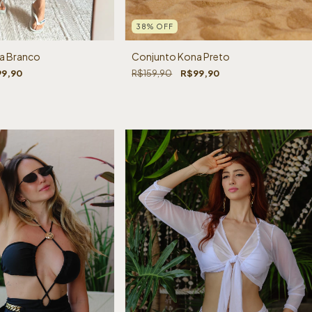
38
%
OFF
a Branco
Conjunto Kona Preto
9,90
R$159,90
R$99,90