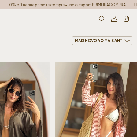
• use o cupom PRIMEIRACOMPRA
FRETE GRÁTIS PARA TODO O BRASIL • nas 
0