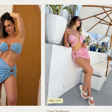
18
%
OFF
Saia Zia Rosa