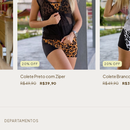
20
%
OFF
20
%
OFF
Colete Preto com Zíper
Colete Branco
R$49,90
R$39,90
R$49,90
R$3
DEPARTAMENTOS