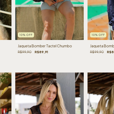
10
%
OFF
10
%
OFF
Jaqueta Bomber Tactel Chumbo
Jaqueta Bombe
R$99,90
R$89,91
R$99,90
R$8