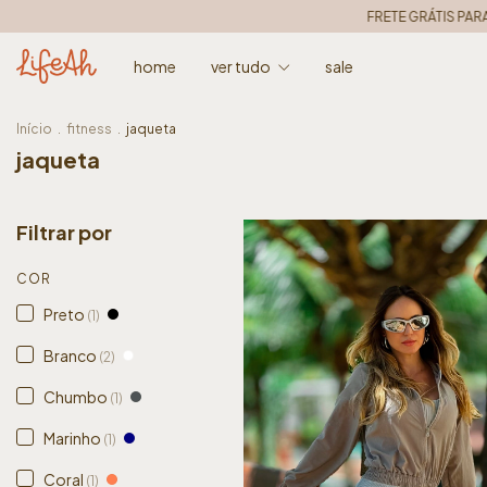
FRETE GRÁTIS PARA TODO O BRA
home
ver tudo
sale
Início
.
fitness
.
jaqueta
jaqueta
Filtrar por
COR
Preto
(1)
Branco
(2)
Chumbo
(1)
Marinho
(1)
Coral
(1)