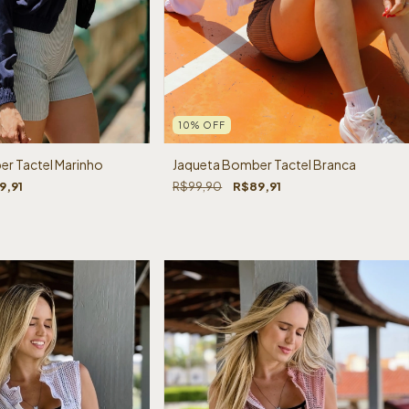
10
%
OFF
r Tactel Marinho
Jaqueta Bomber Tactel Branca
9,91
R$99,90
R$89,91