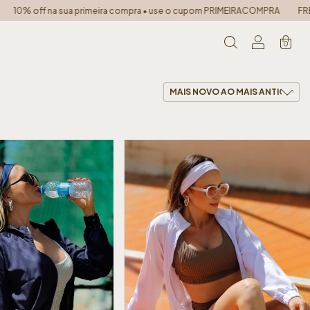
 na sua primeira compra • use o cupom PRIMEIRACOMPRA
FRETE GRÁTIS 
0