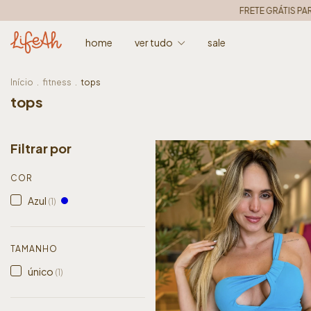
FRETE GRÁTIS PARA 
home
ver tudo
sale
Início
.
fitness
.
tops
tops
Filtrar por
COR
Azul
(1)
TAMANHO
único
(1)