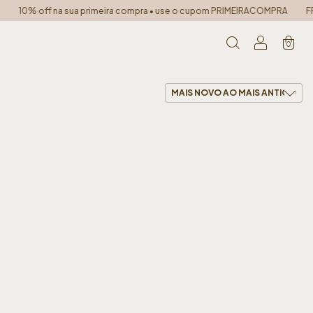
10% off na sua primeira compra • use o cupom PRIMEIRACOMPRA
FRET
0