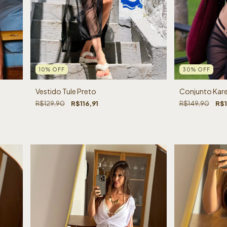
30
%
OFF
10
%
OFF
Conjunto Kare
Vestido Tule Preto
R$149,90
R$
R$129,90
R$116,91