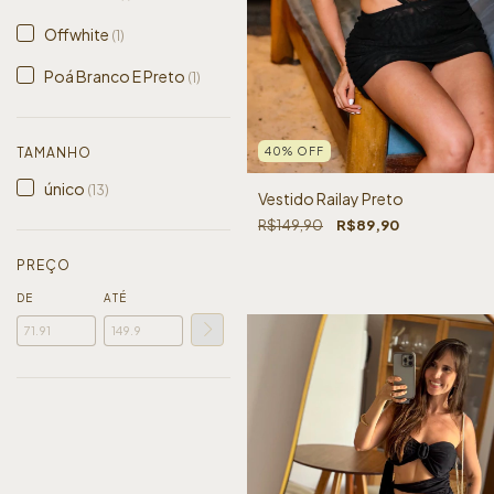
Offwhite
(1)
Poá Branco E Preto
(1)
TAMANHO
40
%
OFF
único
(13)
Vestido Railay Preto
R$149,90
R$89,90
PREÇO
DE
ATÉ