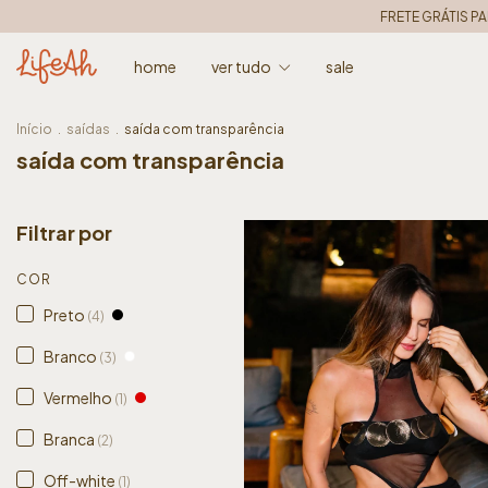
FRETE GRÁTIS PARA TODO O BRASIL • nas c
home
ver tudo
sale
Início
.
saídas
.
saída com transparência
saída com transparência
Filtrar por
COR
Preto
(4)
Branco
(3)
Vermelho
(1)
Branca
(2)
Off-white
(1)