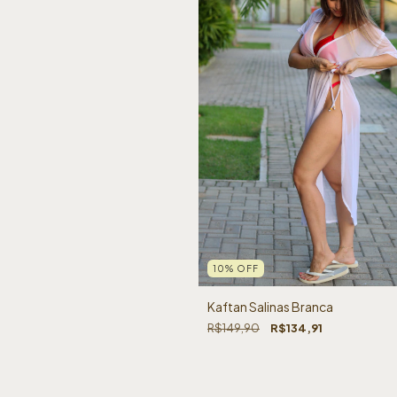
10
%
OFF
Kaftan Salinas Branca
R$149,90
R$134,91