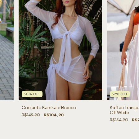
30
%
OFF
52
%
OFF
Conjunto Karekare Branco
Kaftan Transp
OffWhite
R$149,90
R$104,90
R$154,90
R$