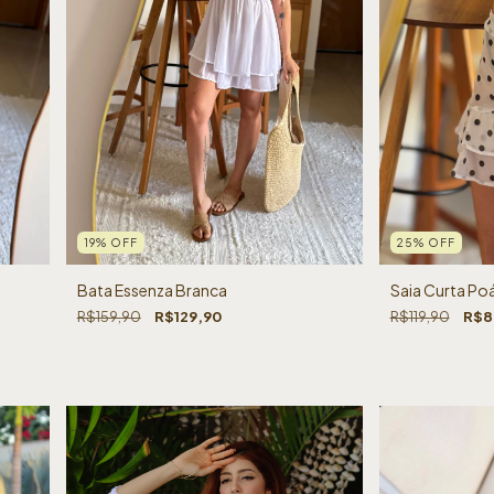
19
%
OFF
25
%
OFF
Bata Essenza Branca
Saia Curta Po
R$159,90
R$129,90
R$119,90
R$8