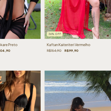
36
%
OFF
kare Preto
Kaftan Kaiteriteri Vermelho
104,90
R$154,90
R$99,90