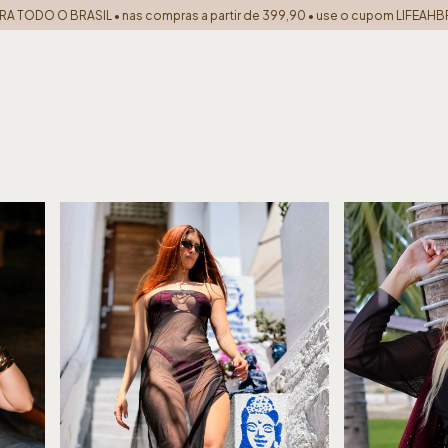
ompras a partir de 399,90 • use o cupom LIFEAHBR
10% off na sua pri