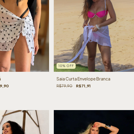
10
%
OFF
á
Saia Curta Envelope Branca
9,90
R$79,90
R$71,91