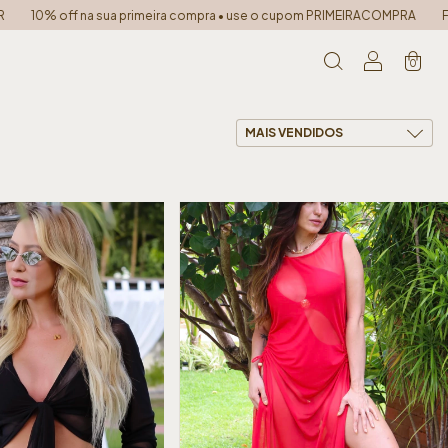
meira compra • use o cupom PRIMEIRACOMPRA
FRETE GRÁTIS PARA TODO O 
0