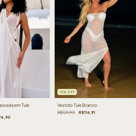
10
%
OFF
assada em Tule
Vestido Tule Branco
R$129,90
R$116,91
74,90