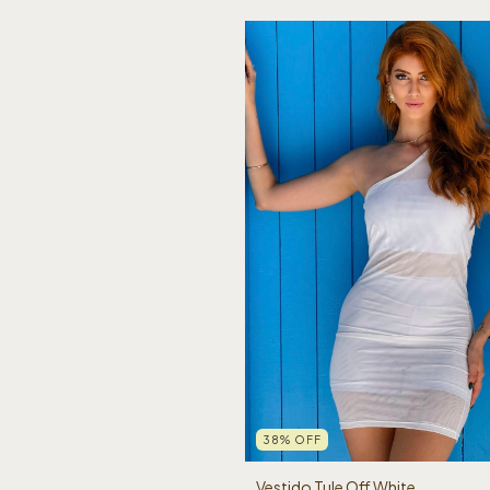
38
%
OFF
Vestido Tule Off White