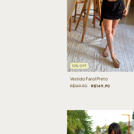
12
%
OFF
Vestido Farol Preto
R$169,90
R$149,90