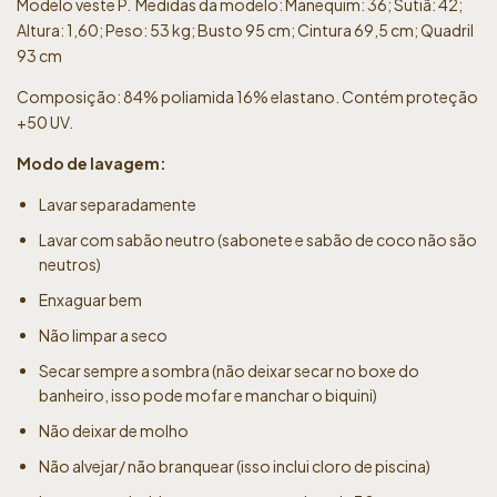
Modelo veste P. Medidas da modelo: Manequim: 36; Sutiã: 42;
Altura: 1,60; Peso: 53 kg; Busto 95 cm; Cintura 69,5 cm; Quadril
93 cm
Composição: 84% poliamida 16% elastano. Contém proteção
+50 UV.
Modo de lavagem:
Lavar separadamente
Lavar com sabão neutro (sabonete e sabão de coco não são
neutros)
Enxaguar bem
Não limpar a seco
Secar sempre a sombra (não deixar secar no boxe do
banheiro, isso pode mofar e manchar o biquini)
Não deixar de molho
Não alvejar/ não branquear (isso inclui cloro de piscina)