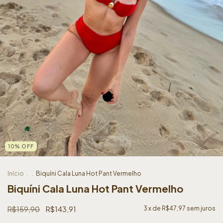
10
%
OFF
Início
.
.
Biquíni Cala Luna Hot Pant Vermelho
Biquíni Cala Luna Hot Pant Vermelho
R$159,90
R$143,91
3
x de
R$47,97
sem juros