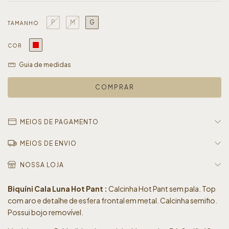
P
M
G
TAMANHO
COR
Guia de medidas
MEIOS DE PAGAMENTO
MEIOS DE ENVIO
NOSSA LOJA
Biquíni Cala Luna Hot Pant :
Calcinha Hot Pant sem pala. Top
com aro e detalhe de esfera frontal em metal. Calcinha semifio.
Possui bojo removível.