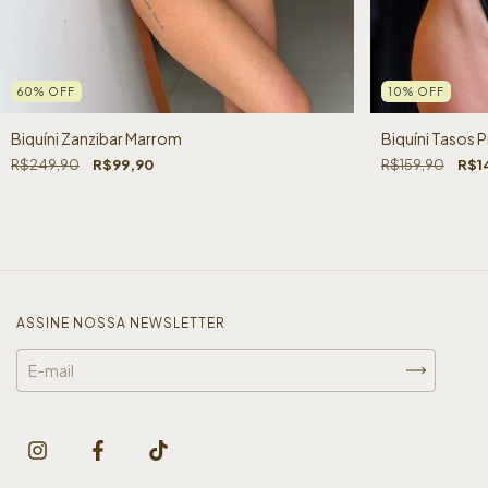
60
%
OFF
10
%
OFF
Biquíni Zanzibar Marrom
Biquíni Tasos 
R$249,90
R$99,90
R$159,90
R$1
ASSINE NOSSA NEWSLETTER