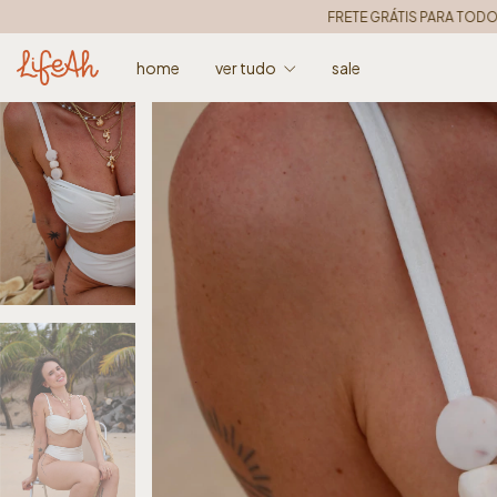
FRETE GRÁTIS PARA TODO O BRASIL • nas compras 
home
ver tudo
sale