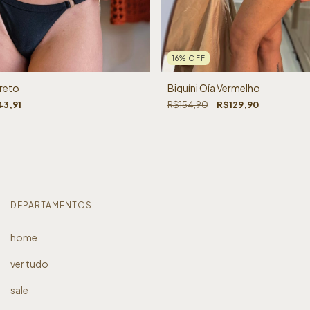
16
%
OFF
Preto
Biquíni Oía Vermelho
43,91
R$154,90
R$129,90
DEPARTAMENTOS
home
ver tudo
sale