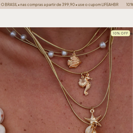
a partir de 399,90 • use o cupom LIFEAHBR
10% off na sua primeira c
10
%
OFF