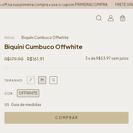
ompra • use o cupom PRIMEIRACOMPRA
FRETE GRÁTIS PARA TODO O BRASIL
0
Início
.
.
Biquíni Cumbuco Offwhite
Biquíni Cumbuco Offwhite
R$179,90
R$161,91
3
x de
R$53,97
sem juros
P
M
G
TAMANHO
OFFWHITE
COR
Guia de medidas