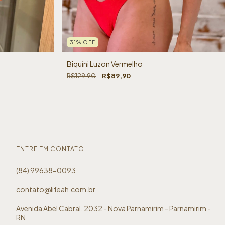
31
%
OFF
Biquíni Luzon Vermelho
R$129,90
R$89,90
ENTRE EM CONTATO
(84) 99638-0093
contato@lifeah.com.br
Avenida Abel Cabral, 2032 - Nova Parnamirim - Parnamirim -
RN