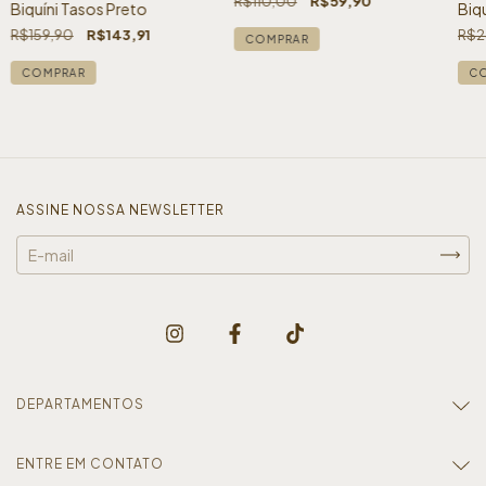
R$110,00
R$59,90
Biquíni Tasos Preto
Biq
R$159,90
R$143,91
R$2
COMPRAR
COMPRAR
C
ASSINE NOSSA NEWSLETTER
DEPARTAMENTOS
ENTRE EM CONTATO