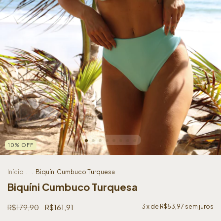
10
%
OFF
Início
.
.
Biquíni Cumbuco Turquesa
Biquíni Cumbuco Turquesa
R$179,90
R$161,91
3
x de
R$53,97
sem juros