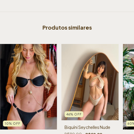
Produtos similares
46
%
OFF
10
%
OFF
60
Biquíni Seychelles Nude