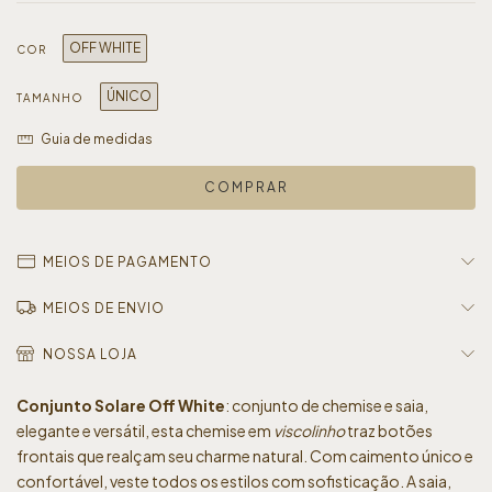
OFF WHITE
COR
ÚNICO
TAMANHO
Guia de medidas
MEIOS DE PAGAMENTO
MEIOS DE ENVIO
NOSSA LOJA
Conjunto Solare Off White
: conjunto de chemise e saia,
elegante e versátil, esta chemise em
viscolinho
traz botões
frontais que realçam seu charme natural. Com caimento único e
confortável, veste todos os estilos com sofisticação. A saia,