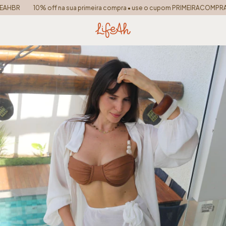
R
10% off na sua primeira compra • use o cupom PRIMEIRACOMPRA
F