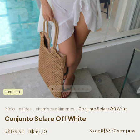
10
%
OFF
Início
.
saídas
.
chemises e kimonos
.
Conjunto Solare Off White
Conjunto Solare Off White
R$179,90
R$161,10
3
x de
R$53,70
sem juros