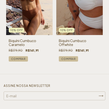
10
%
OFF
10
%
OFF
Biquíni Cumbuco
Biquíni Cumbuco
Caramelo
Offwhite
R$179,90
R$161,91
R$179,90
R$161,91
COMPRAR
COMPRAR
ASSINE NOSSA NEWSLETTER