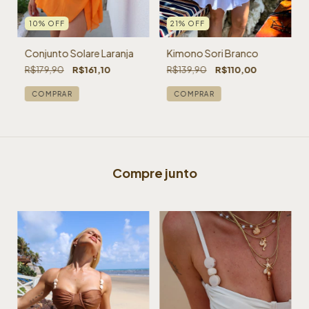
10
%
OFF
21
%
OFF
Conjunto Solare Laranja
Kimono Sori Branco
R$179,90
R$161,10
R$139,90
R$110,00
COMPRAR
COMPRAR
Compre junto