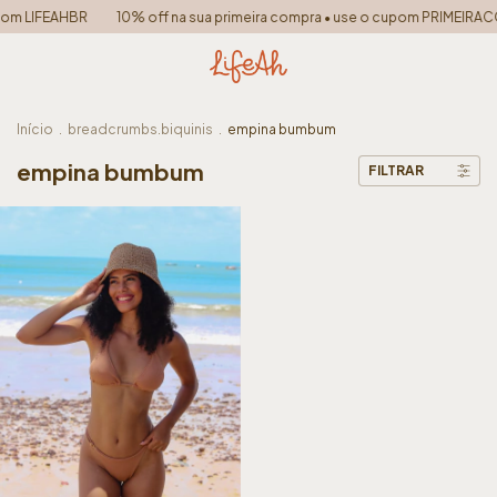
pom LIFEAHBR
10% off na sua primeira compra • use o cupom PRIMEIRA
Início
.
breadcrumbs.biquinis
.
empina bumbum
empina bumbum
FILTRAR