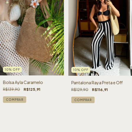
10
%
OFF
10
%
OFF
Bolsa Ayla Caramelo
Pantalona Raya Preta e Off
R$139,90
R$125,91
R$129,90
R$116,91
COMPRAR