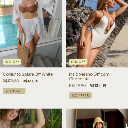
10
%
OFF
10
%
OFF
Conjunto Solare Off White
Maiô Nerano Off com
Chocolate
R$179,90
R$161,10
R$149,90
R$134,91
COMPRAR
COMPRAR