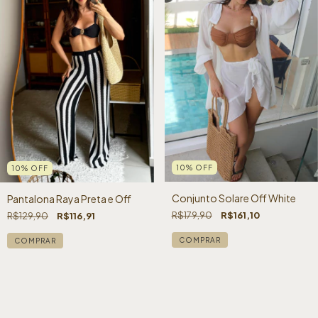
10
%
OFF
10
%
OFF
Conjunto Solare Off White
Pantalona Raya Preta e Off
R$179,90
R$161,10
R$129,90
R$116,91
COMPRAR
COMPRAR