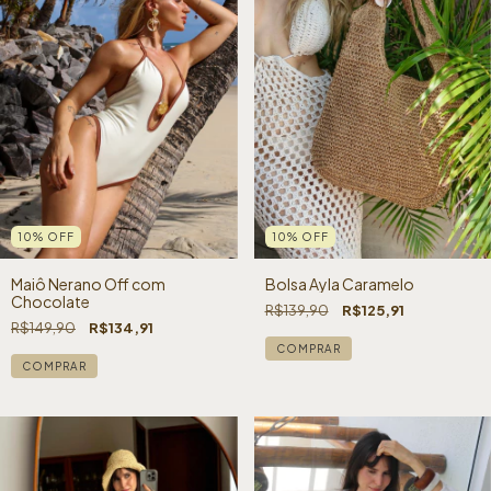
10
%
OFF
10
%
OFF
Bolsa Ayla Caramelo
Maiô Nerano Off com
Chocolate
R$139,90
R$125,91
R$149,90
R$134,91
COMPRAR